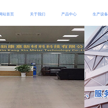
网站首页
关于我们
产品中心
生产设备